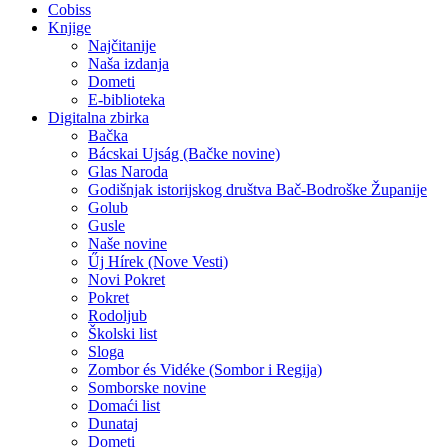
Cobiss
Knjige
Najčitanije
Naša izdanja
Dometi
E-biblioteka
Digitalna zbirka
Bačka
Bácskai Ujság (Bačke novine)
Glas Naroda
Godišnjak istorijskog društva Bač-Bodroške Županije
Golub
Gusle
Naše novine
Űj Hírek (Nove Vesti)
Novi Pokret
Pokret
Rodoljub
Školski list
Sloga
Zombor és Vidéke (Sombor i Regija)
Somborske novine
Domaći list
Dunataj
Dometi