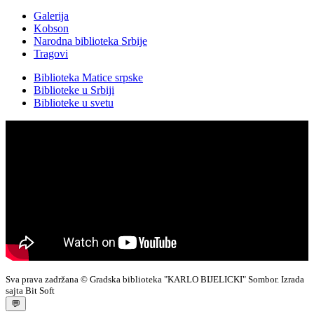
Galerija
Kobson
Narodna biblioteka Srbije
Tragovi
Biblioteka Matice srpske
Biblioteke u Srbiji
Biblioteke u svetu
Sva prava zadržana © Gradska biblioteka "KARLO BIJELICKI" Sombor. Izrada
sajta Bit Soft
💬