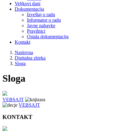
Veljkovi dani
Dokumentacija
Izveštaj o radu
Informator o radu
Javne nabavke
Pravilnici
Ostala dokumentacija
Kontakt
Naslovna
Digitalna zbirka
Sloga
Sloga
VEBSAJT
VEBSAJT
KONTAKT