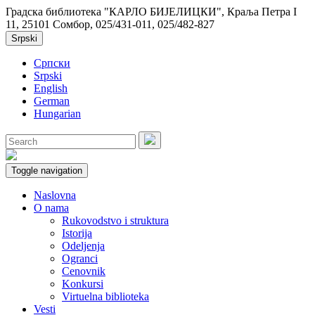
Градска библиотека "КАРЛО БИЈЕЛИЦКИ", Краља Петра I
11, 25101 Сомбор, 025/431-011, 025/482-827
Srpski
Српски
Srpski
English
German
Hungarian
Toggle navigation
Naslovna
O nama
Rukovodstvo i struktura
Istorija
Odeljenja
Ogranci
Cenovnik
Konkursi
Virtuelna biblioteka
Vesti