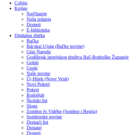
Cobiss
Knjige
Najčitanije
Naša izdanja
Dometi
E-biblioteka
Digitalna zbirka
Bačka
Bácskai Ujság (Bačke novine)
Glas Naroda
Godišnjak istorijskog društva Bač-Bodroške Županije
Golub
Gusle
Naše novine
Űj Hírek (Nove Vesti)
Novi Pokret
Pokret
Rodoljub
Školski list
Sloga
Zombor és Vidéke (Sombor i Regija)
Somborske novine
Domaći list
Dunataj
Dometi