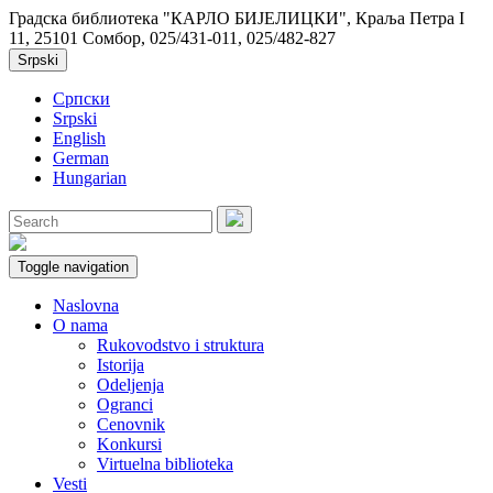
Градска библиотека "КАРЛО БИЈЕЛИЦКИ", Краља Петра I
11, 25101 Сомбор, 025/431-011, 025/482-827
Srpski
Српски
Srpski
English
German
Hungarian
Toggle navigation
Naslovna
O nama
Rukovodstvo i struktura
Istorija
Odeljenja
Ogranci
Cenovnik
Konkursi
Virtuelna biblioteka
Vesti