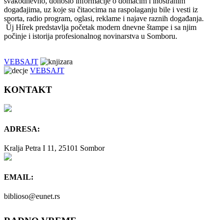
svakodnevno, donosio informacije o domaćim i inostranim
događajima, uz koje su čitaocima na raspolaganju bile i vesti iz
sporta, radio program, oglasi, reklame i najave raznih događanja.
Űj Hírek predstavlja početak modern dnevne štampe i sa njim
počinje i istorija profesionalnog novinarstva u Somboru.
VEBSAJT
VEBSAJT
KONTAKT
ADRESA:
Kralja Petra I 11, 25101 Sombor
EMAIL:
biblioso@eunet.rs