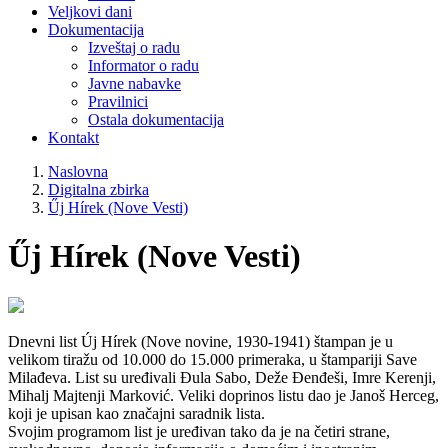
Veljkovi dani
Dokumentacija
Izveštaj o radu
Informator o radu
Javne nabavke
Pravilnici
Ostala dokumentacija
Kontakt
Naslovna
Digitalna zbirka
Űj Hírek (Nove Vesti)
Űj Hírek (Nove Vesti)
Dnevni list Új Hírek (Nove novine, 1930-1941) štampan je u
velikom tiražu od 10.000 do 15.000 primeraka, u štampariji Save
Milađeva. List su uređivali Đula Sabo, Deže Đenđeši, Imre Kerenji,
Mihalj Majtenji Marković. Veliki doprinos listu dao je Janoš Herceg,
koji je upisan kao značajni saradnik lista.
Svojim programom list je uređivan tako da je na četiri strane,